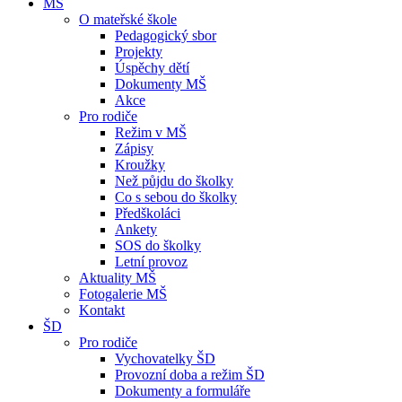
MŠ
O mateřské škole
Pedagogický sbor
Projekty
Úspěchy dětí
Dokumenty MŠ
Akce
Pro rodiče
Režim v MŠ
Zápisy
Kroužky
Než půjdu do školky
Co s sebou do školky
Předškoláci
Ankety
SOS do školky
Letní provoz
Aktuality MŠ
Fotogalerie MŠ
Kontakt
ŠD
Pro rodiče
Vychovatelky ŠD
Provozní doba a režim ŠD
Dokumenty a formuláře