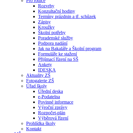
Pro rodiče
Rozvrhy
Konzultační hodiny
Termíny prázdnin a tř. schůzek
Zápisy
Kroužky
Školní potřeby
Poradenské služby
Podpora nadání
Jak na Bakaláře a Školní program
Formuláře ke stažení
Přijímací řízení na SŠ
Ankety
IDESKA
Aktuality ZŠ
Fotogalerie ZŠ
Úřad školy
Úřední deska
e-Podatelna
Povinné informace
Výroční zprávy
Rozpočet-plán
Výběrová řízení
Prohlídka školy
Kontakt