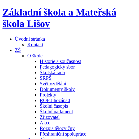
Základní škola a Mateřská
škola Lišov
Úvodní stránka
Kontakt
ZŠ
O škole
Historie a současnost
Pedagogický sbor
Školská rada
SRPŠ
Svět vzdělání
Dokumenty školy
Projekty
ROP Jihozápad
Školní časopis
Školní parlament
Zřizovatel
Akce
Rozpis tělocvičny
Přeshraniční spolupráce