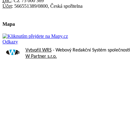
DIČ:
CZ 75 000 369
Účet:
566551389/0800, Česká spořitelna
Mapa
Odkazy
Vytvořil WRS
- Webový Redakční Systém společnosti
W Partner s.r.o.