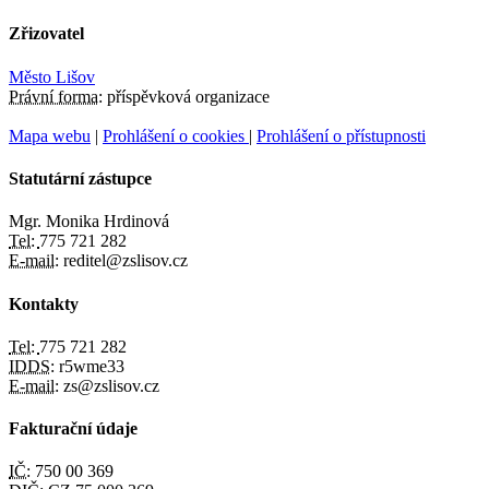
Zřizovatel
Město Lišov
Právní forma:
příspěvková organizace
Mapa webu
|
Prohlášení o cookies
|
Prohlášení o přístupnosti
Statutární zástupce
Mgr. Monika Hrdinová
Tel:
775 721 282
E-mail:
reditel@zslisov.cz
Kontakty
Tel:
775 721 282
IDDS:
r5wme33
E-mail:
zs@zslisov.cz
Fakturační údaje
IČ:
750 00 369