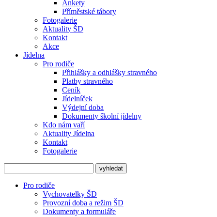
Ankety
Příměstské tábory
Fotogalerie
Aktuality ŠD
Kontakt
Akce
Jídelna
Pro rodiče
Přihlášky a odhlášky stravného
Platby stravného
Ceník
Jídelníček
Výdejní doba
Dokumenty školní jídelny
Kdo nám vaří
Aktuality Jídelna
Kontakt
Fotogalerie
Pro rodiče
Vychovatelky ŠD
Provozní doba a režim ŠD
Dokumenty a formuláře