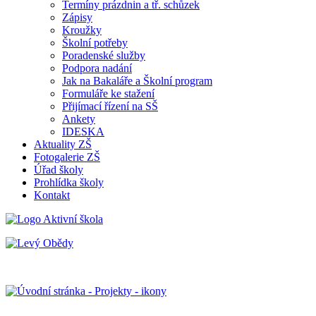
Termíny prázdnin a tř. schůzek
Zápisy
Kroužky
Školní potřeby
Poradenské služby
Podpora nadání
Jak na Bakaláře a Školní program
Formuláře ke stažení
Přijímací řízení na SŠ
Ankety
IDESKA
Aktuality ZŠ
Fotogalerie ZŠ
Úřad školy
Prohlídka školy
Kontakt