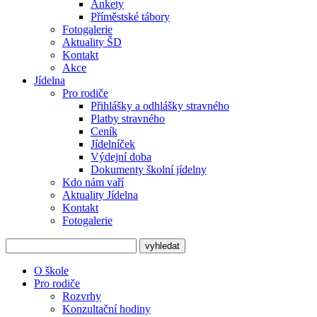
Ankety
Příměstské tábory
Fotogalerie
Aktuality ŠD
Kontakt
Akce
Jídelna
Pro rodiče
Přihlášky a odhlášky stravného
Platby stravného
Ceník
Jídelníček
Výdejní doba
Dokumenty školní jídelny
Kdo nám vaří
Aktuality Jídelna
Kontakt
Fotogalerie
O škole
Pro rodiče
Rozvrhy
Konzultační hodiny