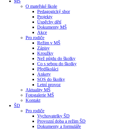
MŠ
O mateřské škole
Pedagogický sbor
Projekty
Úspěchy dětí
Dokumenty MŠ
Akce
Pro rodiče
Režim v MŠ
Zápisy
Kroužky
Než půjdu do školky
Co s sebou do školky
Předškoláci
Ankety
SOS do školky
Letní provoz
Aktuality MŠ
Fotogalerie MŠ
Kontakt
ŠD
Pro rodiče
Vychovatelky ŠD
Provozní doba a režim ŠD
Dokumenty a formuláře