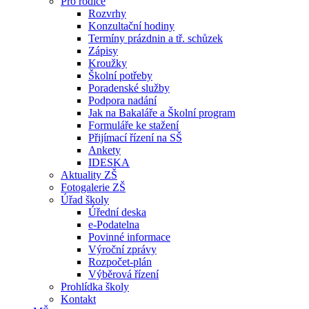
Pro rodiče
Rozvrhy
Konzultační hodiny
Termíny prázdnin a tř. schůzek
Zápisy
Kroužky
Školní potřeby
Poradenské služby
Podpora nadání
Jak na Bakaláře a Školní program
Formuláře ke stažení
Přijímací řízení na SŠ
Ankety
IDESKA
Aktuality ZŠ
Fotogalerie ZŠ
Úřad školy
Úřední deska
e-Podatelna
Povinné informace
Výroční zprávy
Rozpočet-plán
Výběrová řízení
Prohlídka školy
Kontakt