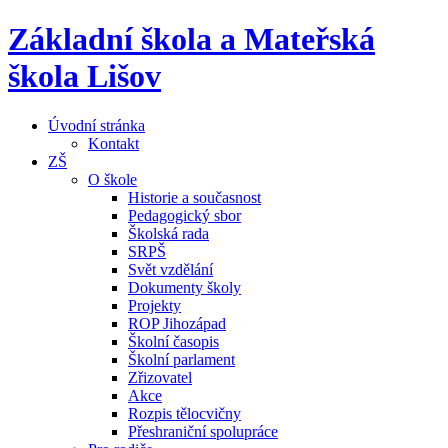
Základní škola a Mateřská
škola Lišov
Úvodní stránka
Kontakt
ZŠ
O škole
Historie a současnost
Pedagogický sbor
Školská rada
SRPŠ
Svět vzdělání
Dokumenty školy
Projekty
ROP Jihozápad
Školní časopis
Školní parlament
Zřizovatel
Akce
Rozpis tělocvičny
Přeshraniční spolupráce