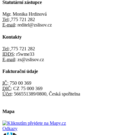
Statutární zástupce
Mgr. Monika Hrdinová
Tel:
775 721 282
E-mail:
reditel@zslisov.cz
Kontakty
Tel:
775 721 282
IDDS:
r5wme33
E-mail:
zs@zslisov.cz
Fakturační údaje
IČ:
750 00 369
DIČ:
CZ 75 000 369
Účet:
566551389/0800, Česká spořitelna
Mapa
Odkazy