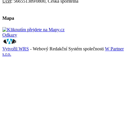
Účet:
566551389/0800, Česká spořitelna
Mapa
Odkazy
Vytvořil WRS
- Webový Redakční Systém společnosti
W Partner
s.r.o.