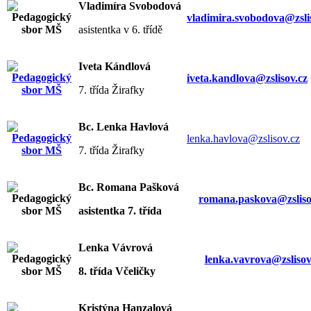
Vladimíra Svobodová
vladimira.svobodova@zsli
asistentka v 6. třídě
Iveta Kándlová
iveta.kandlova@zslisov.cz
7. třída Žirafky
Bc. Lenka Havlová
lenka.havlova@zslisov.cz
7. třída Žirafky
Bc. Romana Pašková
romana.paskova@zsliso
asistentka 7. třída
Lenka Vávrová
lenka.vavrova@zslisov
8. třída Včeličky
Kristýna Hanzalová