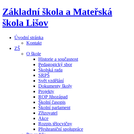
Základní škola a Mateřská
škola Lišov
Úvodní stránka
Kontakt
ZŠ
O škole
Historie a současnost
Pedagogický sbor
Školská rada
SRPŠ
Svět vzdělání
Dokumenty školy
Projekty
ROP Jihozápad
Školní časopis
Školní parlament
Zřizovatel
Akce
Rozpis tělocvičny
Přeshraniční spolupráce