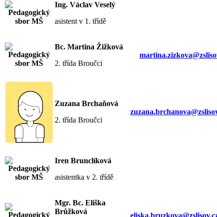
Ing. Václav Veselý
asistent v 1. třídě
Bc. Martina Žižková
martina.zizkova@zsliso
2. třída Broučci
Zuzana Brchaňová
zuzana.brchanova@zslisov
2. třída Broučci
Iren Brunclíková
asistentka v 2. třídě
Mgr. Bc. Eliška
Brůžková
eliska.bruzkova@zslisov.c