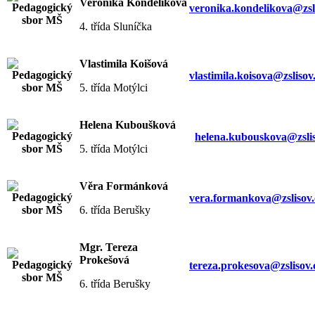
Veronika Kondelíková
veronika.kondelikova@zsl
4. třída Sluníčka
Vlastimila Koišová
vlastimila.koisova@zslisov
5. třída Motýlci
Helena Kuboušková
helena.kubouskova@zslis
5. třída Motýlci
Věra Formánková
vera.formankova@zslisov.
6. třída Berušky
Mgr. Tereza
Prokešová
tereza.prokesova@zslisov.
6. třída Berušky