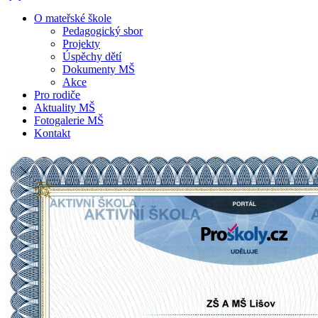
O mateřské škole
Pedagogický sbor
Projekty
Úspěchy dětí
Dokumenty MŠ
Akce
Pro rodiče
Aktuality MŠ
Fotogalerie MŠ
Kontakt