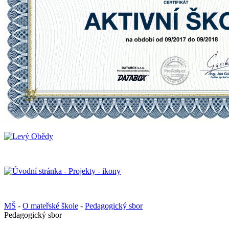
MŠ
-
O mateřské škole
-
Pedagogický sbor
Pedagogický sbor