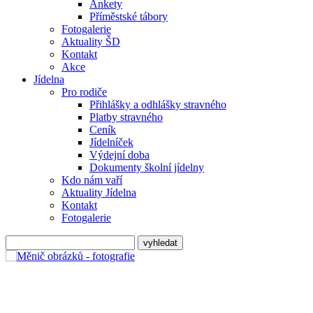
Ankety
Příměstské tábory
Fotogalerie
Aktuality ŠD
Kontakt
Akce
Jídelna
Pro rodiče
Přihlášky a odhlášky stravného
Platby stravného
Ceník
Jídelníček
Výdejní doba
Dokumenty školní jídelny
Kdo nám vaří
Aktuality Jídelna
Kontakt
Fotogalerie