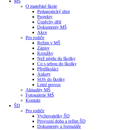
MŠ
O mateřské škole
Pedagogický sbor
Projekty
Úspěchy dětí
Dokumenty MŠ
Akce
Pro rodiče
Režim v MŠ
Zápisy
Kroužky
Než půjdu do školky
Co s sebou do školky
Předškoláci
Ankety
SOS do školky
Letní provoz
Aktuality MŠ
Fotogalerie MŠ
Kontakt
ŠD
Pro rodiče
Vychovatelky ŠD
Provozní doba a režim ŠD
Dokumenty a formuláře