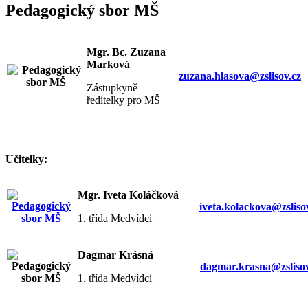
Pedagogický sbor MŠ
Mgr. Bc. Zuzana
Marková
zuzana.hlasova@zslisov.cz
Zástupkyně
ředitelky pro MŠ
Učitelky:
Mgr. Iveta Koláčková
iveta.kolackova@zsliso
1. třída Medvídci
Dagmar Krásná
dagmar.krasna@zslisov
1. třída Medvídci