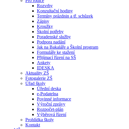
Pro rodiče
Rozvrhy
Konzultační hodiny
Termíny prázdnin a tř. schůzek
Zápisy
Kroužky
Školní potřeby
Poradenské služby
Podpora nadání
Jak na Bakaláře a Školní program
Formuláře ke stažení
Přijímací řízení na SŠ
Ankety
IDESKA
Aktuality ZŠ
Fotogalerie ZŠ
Úřad školy
Úřední deska
e-Podatelna
Povinné informace
Výroční zprávy
Rozpočet-plán
Výběrová řízení
Prohlídka školy
Kontakt