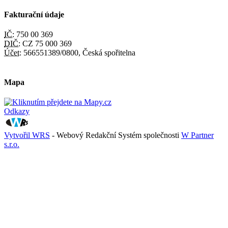
Fakturační údaje
IČ:
750 00 369
DIČ:
CZ 75 000 369
Účet:
566551389/0800, Česká spořitelna
Mapa
Odkazy
Vytvořil WRS
- Webový Redakční Systém společnosti
W Partner
s.r.o.