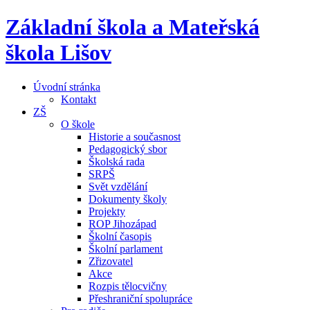
Základní škola a Mateřská
škola Lišov
Úvodní stránka
Kontakt
ZŠ
O škole
Historie a současnost
Pedagogický sbor
Školská rada
SRPŠ
Svět vzdělání
Dokumenty školy
Projekty
ROP Jihozápad
Školní časopis
Školní parlament
Zřizovatel
Akce
Rozpis tělocvičny
Přeshraniční spolupráce