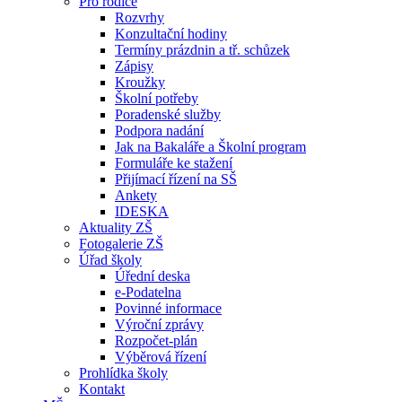
Pro rodiče
Rozvrhy
Konzultační hodiny
Termíny prázdnin a tř. schůzek
Zápisy
Kroužky
Školní potřeby
Poradenské služby
Podpora nadání
Jak na Bakaláře a Školní program
Formuláře ke stažení
Přijímací řízení na SŠ
Ankety
IDESKA
Aktuality ZŠ
Fotogalerie ZŠ
Úřad školy
Úřední deska
e-Podatelna
Povinné informace
Výroční zprávy
Rozpočet-plán
Výběrová řízení
Prohlídka školy
Kontakt