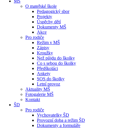
MŠ
O mateřské škole
Pedagogický sbor
Projekty
Úspěchy dětí
Dokumenty MŠ
Akce
Pro rodiče
Režim v MŠ
Zápisy
Kroužky
Než půjdu do školky
Co s sebou do školky
Předškoláci
Ankety
SOS do školky
Letní provoz
Aktuality MŠ
Fotogalerie MŠ
Kontakt
ŠD
Pro rodiče
Vychovatelky ŠD
Provozní doba a režim ŠD
Dokumenty a formuláře