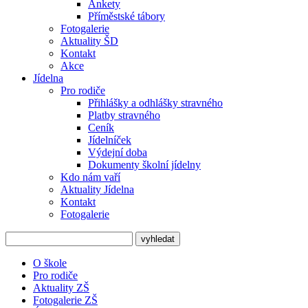
Ankety
Příměstské tábory
Fotogalerie
Aktuality ŠD
Kontakt
Akce
Jídelna
Pro rodiče
Přihlášky a odhlášky stravného
Platby stravného
Ceník
Jídelníček
Výdejní doba
Dokumenty školní jídelny
Kdo nám vaří
Aktuality Jídelna
Kontakt
Fotogalerie
O škole
Pro rodiče
Aktuality ZŠ
Fotogalerie ZŠ