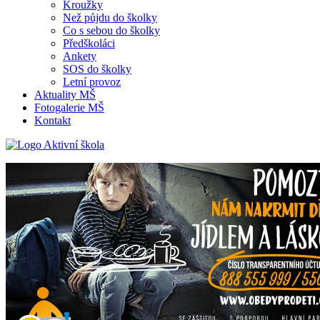
Kroužky
Než půjdu do školky
Co s sebou do školky
Předškoláci
Ankety
SOS do školky
Letní provoz
Aktuality MŠ
Fotogalerie MŠ
Kontakt