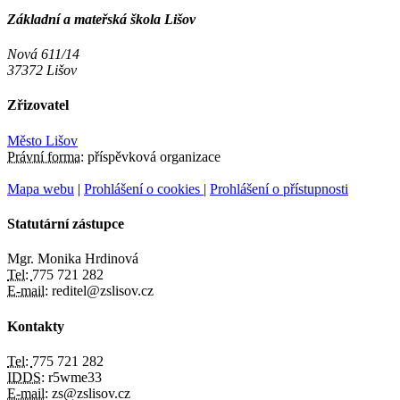
Základní a mateřská škola Lišov
Nová 611/14
37372 Lišov
Zřizovatel
Město Lišov
Právní forma:
příspěvková organizace
Mapa webu
|
Prohlášení o cookies
|
Prohlášení o přístupnosti
Statutární zástupce
Mgr. Monika Hrdinová
Tel:
775 721 282
E-mail:
reditel@zslisov.cz
Kontakty
Tel:
775 721 282
IDDS:
r5wme33
E-mail:
zs@zslisov.cz