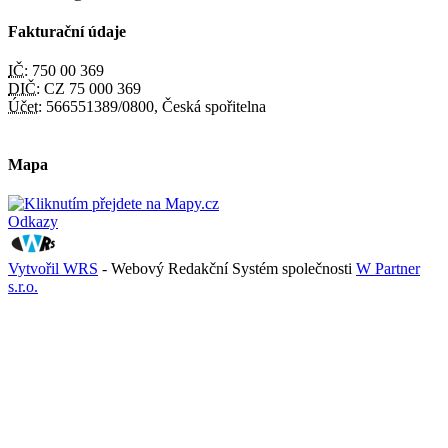
Fakturační údaje
IČ:
750 00 369
DIČ:
CZ 75 000 369
Účet:
566551389/0800, Česká spořitelna
Mapa
Odkazy
Vytvořil WRS
- Webový Redakční Systém společnosti
W Partner
s.r.o.