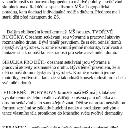
v součinnosti s odborným logopedem a má dvě polohy – setkávání
skupinek max. 6-ti dětí se specialistou z MŠ a Logopedická
poradna, kam dochází individuálně rodič s dítětem. Přednost mají
starší děti před nástupem do ZŠ.
Dalším oblíbeným kroužkem naší MŠ jsou tzv. TVOŘIVÉ
RUČIČKY. Obsahem setkávání jsou výtvarné a pracovní aktivity
rozmanitého druhu. Bývá téměř pravidlem, že si děti odnáší domů
nějaký svůj výrobek. Kromě rozvinutí jemné motoriky, tvořivosti a
fantazie si tak odnáší kousek radosti pro sebe a své milé i domů.
ŠIKULKA PRO DĚTI- obsahem setkávání jsou výtvarné a
pracovní aktivity rozmanitého druhu. Bývá téměř pravidlem, že si
děti odnáší domů nějaký svůj výrobek. Kromě rozvinutí jemné
motoriky, tvořivosti a fantazie si tak odnáší kousek radosti pro sebe a
své milé i domů.
HUDEBNĚ – POHYBOVÝ kroužek naší MŠ má již také své
vysoké renomé. Jeho kvalitu zaštiťuje zkušená paní učitelka a na
obsahu setkávání je to samozřejmě znát. Děti se naprosto nenásilnou
formou seznámí se základy hudební nauky a prožitkem pohybu a
tance vlastního těla proniknou do krásného světa tvořivé dramatiky.
KERAMIKA – nádherný svět tvůrčích možností ve vlastní dílně