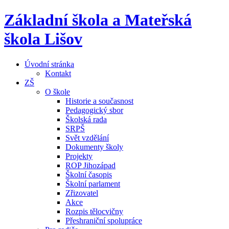
Základní škola a Mateřská
škola Lišov
Úvodní stránka
Kontakt
ZŠ
O škole
Historie a současnost
Pedagogický sbor
Školská rada
SRPŠ
Svět vzdělání
Dokumenty školy
Projekty
ROP Jihozápad
Školní časopis
Školní parlament
Zřizovatel
Akce
Rozpis tělocvičny
Přeshraniční spolupráce