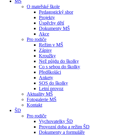
MŠ
O mateřské škole
Pedagogický sbor
Projekty
Úspěchy dětí
Dokumenty MŠ
Akce
Pro rodiče
Režim v MŠ
Zápisy
Kroužky
Než půjdu do školky
Co s sebou do školky
Předškoláci
Ankety
SOS do školky
Letní provoz
Aktuality MŠ
Fotogalerie MŠ
Kontakt
ŠD
Pro rodiče
Vychovatelky ŠD
Provozní doba a režim ŠD
Dokumenty a formuláře