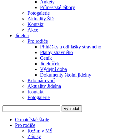
Ankety
Příměstské tábory
Fotogalerie
Aktuality ŠD
Kontakt
Akce
Jídelna
Pro rodiče
Přihlášky a odhlášky stravného
Platby stravného
Ceník
Jídelníček
Výdejní doba
Dokumenty školní jídelny
Kdo nám vaří
Aktuality Jídelna
Kontakt
Fotogalerie
O mateřské škole
Pro rodiče
Režim v MŠ
Zápisy