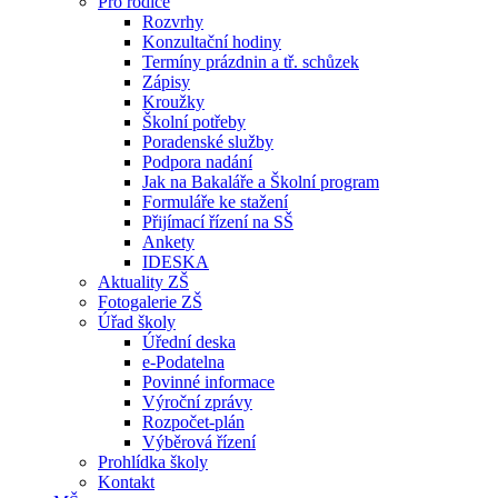
Pro rodiče
Rozvrhy
Konzultační hodiny
Termíny prázdnin a tř. schůzek
Zápisy
Kroužky
Školní potřeby
Poradenské služby
Podpora nadání
Jak na Bakaláře a Školní program
Formuláře ke stažení
Přijímací řízení na SŠ
Ankety
IDESKA
Aktuality ZŠ
Fotogalerie ZŠ
Úřad školy
Úřední deska
e-Podatelna
Povinné informace
Výroční zprávy
Rozpočet-plán
Výběrová řízení
Prohlídka školy
Kontakt