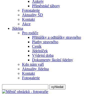
Ankety
Příměstské tábory
Fotogalerie
Aktuality ŠD
Kontakt
Akce
Jídelna
Pro rodiče
Přihlášky a odhlášky stravného
Platby stravného
Ceník
Jídelníček
Výdejní doba
Dokumenty školní jídelny
Kdo nám vaří
Aktuality Jídelna
Kontakt
Fotogalerie