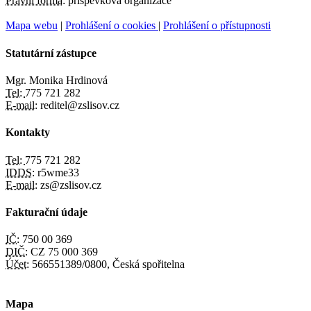
Právní forma:
příspěvková organizace
Mapa webu
|
Prohlášení o cookies
|
Prohlášení o přístupnosti
Statutární zástupce
Mgr. Monika Hrdinová
Tel:
775 721 282
E-mail:
reditel@zslisov.cz
Kontakty
Tel:
775 721 282
IDDS:
r5wme33
E-mail:
zs@zslisov.cz
Fakturační údaje
IČ:
750 00 369
DIČ:
CZ 75 000 369
Účet:
566551389/0800, Česká spořitelna
Mapa