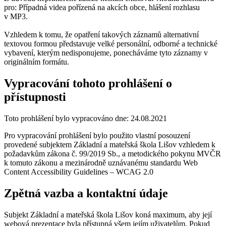
pro: Případná videa pořízená na akcích obce, hlášení rozhlasu
v MP3.
Vzhledem k tomu, že opatření takových záznamů alternativní
textovou formou představuje velké personální, odborné a technické
vybavení, kterým nedisponujeme, ponecháváme tyto záznamy v
originálním formátu.
Vypracování tohoto prohlášení o
přístupnosti
Toto prohlášení bylo vypracováno dne: 24.08.2021
Pro vypracování prohlášení bylo použito vlastní posouzení
provedené subjektem Základní a mateřská škola Lišov vzhledem k
požadavkům zákona č. 99/2019 Sb., a metodického pokynu MVČR
k tomuto zákonu a mezinárodně uznávanému standardu Web
Content Accessibility Guidelines – WCAG 2.0
Zpětná vazba a kontaktní údaje
Subjekt Základní a mateřská škola Lišov koná maximum, aby její
webová prezentace byla přístupná všem jejím uživatelům. Pokud