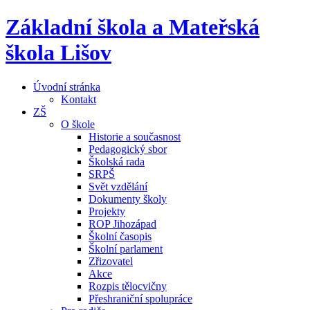
Základní škola a Mateřská
škola Lišov
Úvodní stránka
Kontakt
ZŠ
O škole
Historie a současnost
Pedagogický sbor
Školská rada
SRPŠ
Svět vzdělání
Dokumenty školy
Projekty
ROP Jihozápad
Školní časopis
Školní parlament
Zřizovatel
Akce
Rozpis tělocvičny
Přeshraniční spolupráce