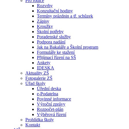
Pro rodiče
Rozvrhy
Konzultační hodiny
Termíny prázdnin a tř. schůzek
Zápisy
Kroužky
Školní potřeby
Poradenské služby
Podpora nadání
Jak na Bakaláře a Školní program
Formuláře ke stažení
Přijímací řízení na SŠ
Ankety
IDESKA
Aktuality ZŠ
Fotogalerie ZŠ
Úřad školy
Úřední deska
e-Podatelna
Povinné informace
Výroční zprávy
Rozpočet-plán
Výběrová řízení
Prohlídka školy
Kontakt