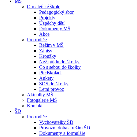
MŠ
O mateřské škole
Pedagogický sbor
Projekty
Úspěchy dětí
Dokumenty MŠ
Akce
Pro rodiče
Režim v MŠ
Zápisy
Kroužky
Než půjdu do školky
Co s sebou do školky
Předškoláci
Ankety
SOS do školky
Letní provoz
Aktuality MŠ
Fotogalerie MŠ
Kontakt
ŠD
Pro rodiče
Vychovatelky ŠD
Provozní doba a režim ŠD
Dokumenty a formuláře