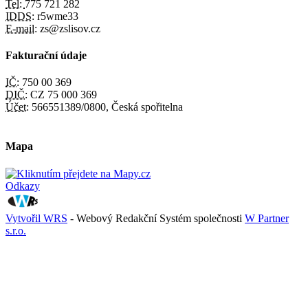
Tel:
775 721 282
IDDS:
r5wme33
E-mail:
zs@zslisov.cz
Fakturační údaje
IČ:
750 00 369
DIČ:
CZ 75 000 369
Účet:
566551389/0800, Česká spořitelna
Mapa
Odkazy
Vytvořil WRS
- Webový Redakční Systém společnosti
W Partner
s.r.o.