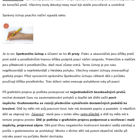
do konečků prstů. Všechny body (klouby) trasy musí být dobře procvičené a uvolněné.
Správný úchop psacího náčiní vypadá takto:
Je to tzv.
špetkového úchop
a účastní se ho
tři prsty
: Palec a
ukazováček jsou bříšky prstů
proti sobě a prostředníček hranou bříška podpírá psací náčiní zespodu. Prsteníček a malíček
jsou přitisknuté k prostředníčku, dlaň musí zůstat volná. Tento úchop je pro ruku
nejpřirozenější a nejefektivnější z hlediska pohybu. Všechny ostatní úchopy znesnadňují
grafický projev. Před vyvozením správného špetkového úchopu některé děti z počátku
používají bříška prostředníku. Toto držení velmi omezuje pohyblivost ruky při psaní.
Při grafickém projevu je potřeba postupovat od
nejjednoduších
bezobsažných prvků
,
nechat dostatek času na zautomatizování pohybů a dopřát tak dítěti zažít
pocit
úspěchu.
Grafomotorika se rozvíjí především vytvářením dostatečných podnětů ke
kreslení.
Dítě by mělo mít svůj pracovní kout, kde má dostatek papíru a pastelek. U mladších
dětí se objevují tzv.
„čáranice
“, které jsou v tomto věku
velmi důležité
a dítě by mělo mít k
tomuto projevu prostor.
Dítě je potřeba v
grafickém projevu podporovat a oceňovat i malé
úspěchy, projevovat zájem.
Děti pod tíhou negativního hodnocení kreslení raději odmítají a
potíže v grafomotorice se prohlubují. Mnoho z těchto dětí má potom zbytečné obtíže při
nácviku psaní na počátku školní docházky.