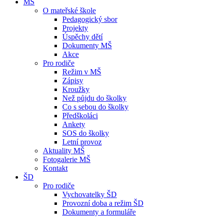
MŠ
O mateřské škole
Pedagogický sbor
Projekty
Úspěchy dětí
Dokumenty MŠ
Akce
Pro rodiče
Režim v MŠ
Zápisy
Kroužky
Než půjdu do školky
Co s sebou do školky
Předškoláci
Ankety
SOS do školky
Letní provoz
Aktuality MŠ
Fotogalerie MŠ
Kontakt
ŠD
Pro rodiče
Vychovatelky ŠD
Provozní doba a režim ŠD
Dokumenty a formuláře