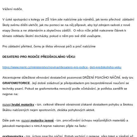
Vážení rodiče.
V úzké spolupráci s kolegy ze ZŠ Vám zde nabízíme pár námětů, jak tento přechod základní
školy svému dítěti ulehčit, jak mu pomoci se na něj připravit, aby byl zdrojem radosti z nové
etapy života a ne zklamáním a zbytečnou zátěží. O něco níže ještě naleznete článek k
témato odkladu školní docházky, pokud o něm pro své dítě uvažujete.
Pro základní přehled, čemu je třeba věnovat péči a proč nabízíme
DESATERO PRO RODIČE PŘEDŠKOLNÍHO VĚKU
:
https://www.msmt.cz/ministerstvo/novinar/desatero-pro-rodice-
deti-predskolniho-veku
Akcentujeme důležitost věnování dostatečné pozornosti DRŽENÍ PSACÍHO NÁČINÍ, tedy tzv.
GRAFOMOTORICE
. Její dobré zvládnutí je předpokladem pro bezproblémové naučení se
techniky psaní.
Pokud se grafomotorika nerozvíjí podle očekávání, je potřeba zaměřit se
nejprve na:
rozvoj
hrubé motoriky
-
tzn. celkové tělesné obratnosti získané dostatkem pohybu a širokou
škálou nabízených nejen sportovních, zkrátka pohybových aktivit.
Dále pak na:
rozvoj
motoriky jemné
- tzn. procvičování úchopu nejrůznějších materiálů a
jakoukoli manipulaci s nimi.
A teprve nakonec přijde na řadu:
grafomotorika
- tzn. úchop psacího náčiní. Pohyb vychází z ramene, přes loket a zápěstí až