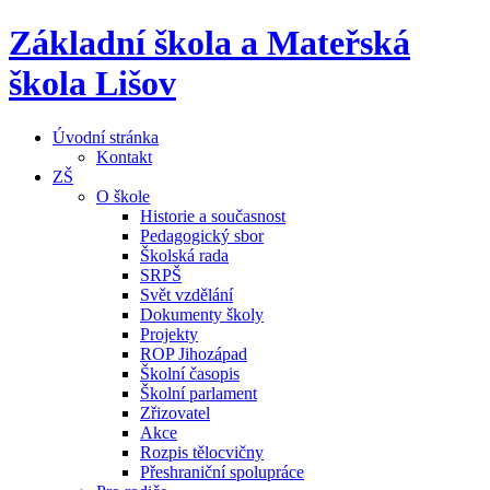
Základní škola a Mateřská
škola Lišov
Úvodní stránka
Kontakt
ZŠ
O škole
Historie a současnost
Pedagogický sbor
Školská rada
SRPŠ
Svět vzdělání
Dokumenty školy
Projekty
ROP Jihozápad
Školní časopis
Školní parlament
Zřizovatel
Akce
Rozpis tělocvičny
Přeshraniční spolupráce