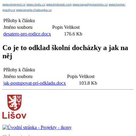
www.pinterest.cz
www.ctedu.cz
www.krokotak.com
www.napadyproanicku.cz
www.tvorive-
pracky.cz
www.vesela-chaloupka.cz
Přílohy k článku
Jméno souboru
Popis
Velikost
desatero-pro-rodice.docx
176.6 Kb
Co je to odklad školní docházky a jak na
něj
Přílohy k článku
Jméno souboru
Popis
Velikost
jak-postupovat-pri-odkladu.docx
103.8 Kb