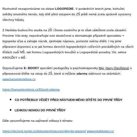
Rozhodně nezapomínáme na oblast
LOGOPEDIE
. V posledních letech jsme, bohužel,
svědky smutného trendu, kdy dítě před vstupem do ZŠ ještě nemá zcela správně vyvozeny
všechny hlásky.
Z hlediska budoucího studia na ZŠ i života osobního je to však záležitost zcela zásadní.
Prosíme Vás tedy, nepodceňujte tuto skutečnost a zkontaktujte případně specialistu =
logopeda včas a zahajte nácvik, zjednejte nápravu, pomozte svému dítěti. I my jsme
připraveni dopomoci a to jak formou denních logopedických cvičeních prováděných na všech
třídách naší MŠ, tak formou Logopedických kroužků a Logopedické poradny. Viz. sekce
KROUŽKY v MŠ.
Doporučujeme
E- BOOKY
speciální pedagožky a psychoterapeutky
Mgr.
Hany Otevřelové
o
připravenosti dítěte na vstup do ZŠ, které si můžete
zdarma
stáhnout
na
stránkách:
www.hanaotevrelova.cz
https://hanaotevrelova.cz/Ebook-zdarma
CO POTŘEBUJI VĚDĚT PŘED NÁSTUEM MÉHO DÍTĚTE DO PRVNÍ TŘÍDY
LEHKOU NOHOU DO PRVNÍ TŘÍDY
Dále upozorňujeme na zajímavé odkazy k tématu:
https://obchod.portal.cz/dokument/pracovni-listy-ke-stazeni/
www.predskolaci.cz