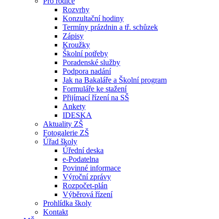
Pro rodiče
Rozvrhy
Konzultační hodiny
Termíny prázdnin a tř. schůzek
Zápisy
Kroužky
Školní potřeby
Poradenské služby
Podpora nadání
Jak na Bakaláře a Školní program
Formuláře ke stažení
Přijímací řízení na SŠ
Ankety
IDESKA
Aktuality ZŠ
Fotogalerie ZŠ
Úřad školy
Úřední deska
e-Podatelna
Povinné informace
Výroční zprávy
Rozpočet-plán
Výběrová řízení
Prohlídka školy
Kontakt