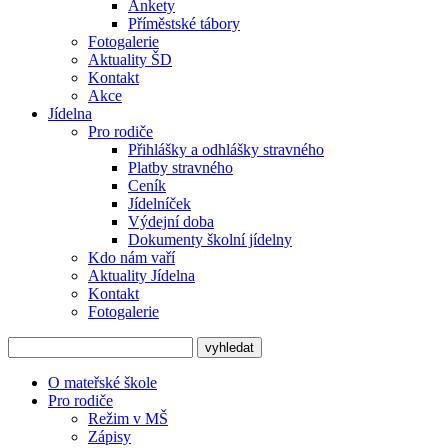
Ankety
Příměstské tábory
Fotogalerie
Aktuality ŠD
Kontakt
Akce
Jídelna
Pro rodiče
Přihlášky a odhlášky stravného
Platby stravného
Ceník
Jídelníček
Výdejní doba
Dokumenty školní jídelny
Kdo nám vaří
Aktuality Jídelna
Kontakt
Fotogalerie
O mateřské škole
Pro rodiče
Režim v MŠ
Zápisy