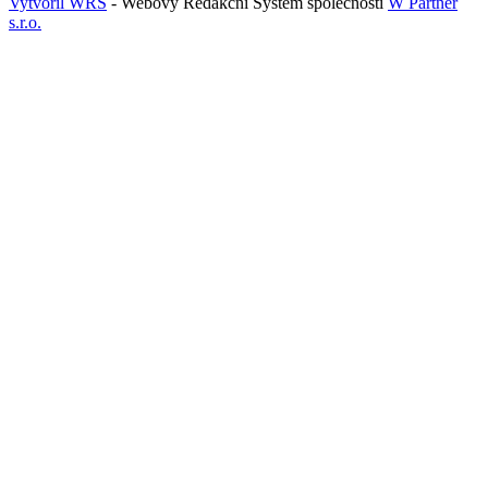
Vytvořil WRS
- Webový Redakční Systém společnosti
W Partner
s.r.o.