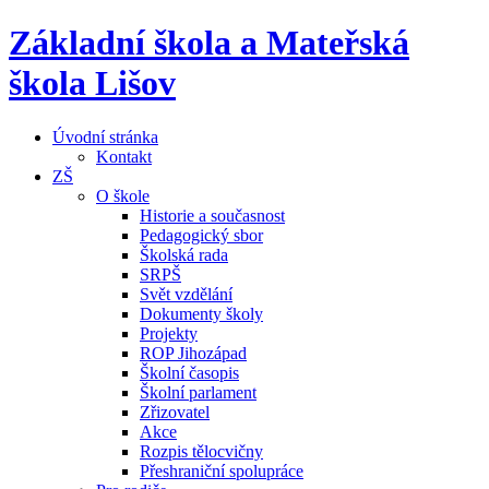
Základní škola a Mateřská
škola Lišov
Úvodní stránka
Kontakt
ZŠ
O škole
Historie a současnost
Pedagogický sbor
Školská rada
SRPŠ
Svět vzdělání
Dokumenty školy
Projekty
ROP Jihozápad
Školní časopis
Školní parlament
Zřizovatel
Akce
Rozpis tělocvičny
Přeshraniční spolupráce