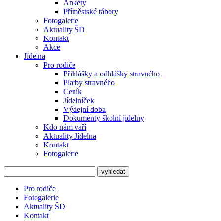
Ankety
Příměstské tábory
Fotogalerie
Aktuality ŠD
Kontakt
Akce
Jídelna
Pro rodiče
Přihlášky a odhlášky stravného
Platby stravného
Ceník
Jídelníček
Výdejní doba
Dokumenty školní jídelny
Kdo nám vaří
Aktuality Jídelna
Kontakt
Fotogalerie
Pro rodiče
Fotogalerie
Aktuality ŠD
Kontakt