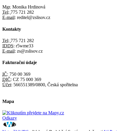
Mgr. Monika Hrdinová
Tel:
775 721 282
E-mail:
reditel@zslisov.cz
Kontakty
Tel:
775 721 282
IDDS:
r5wme33
E-mail:
zs@zslisov.cz
Fakturační údaje
IČ:
750 00 369
DIČ:
CZ 75 000 369
Účet:
566551389/0800, Česká spořitelna
Mapa
Odkazy