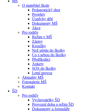
MŠ
O mateřské škole
Pedagogický sbor
Projekty
Úspěchy dětí
Dokumenty MŠ
Akce
Pro rodiče
Režim v MŠ
Zápisy
Kroužky
Než půjdu do školky
Co s sebou do školky
Předškoláci
Ankety
SOS do školky
Letní provoz
Aktuality MŠ
Fotogalerie MŠ
Kontakt
ŠD
Pro rodiče
Vychovatelky ŠD
Provozní doba a režim ŠD
Dokumenty a formuláře