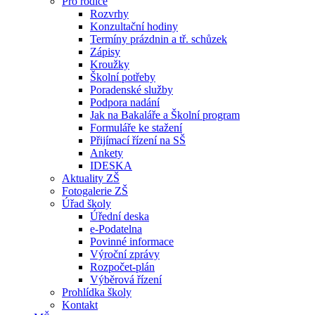
Pro rodiče
Rozvrhy
Konzultační hodiny
Termíny prázdnin a tř. schůzek
Zápisy
Kroužky
Školní potřeby
Poradenské služby
Podpora nadání
Jak na Bakaláře a Školní program
Formuláře ke stažení
Přijímací řízení na SŠ
Ankety
IDESKA
Aktuality ZŠ
Fotogalerie ZŠ
Úřad školy
Úřední deska
e-Podatelna
Povinné informace
Výroční zprávy
Rozpočet-plán
Výběrová řízení
Prohlídka školy
Kontakt