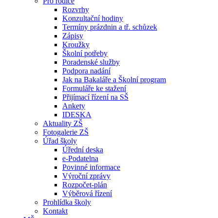
Pro rodiče
Rozvrhy
Konzultační hodiny
Termíny prázdnin a tř. schůzek
Zápisy
Kroužky
Školní potřeby
Poradenské služby
Podpora nadání
Jak na Bakaláře a Školní program
Formuláře ke stažení
Přijímací řízení na SŠ
Ankety
IDESKA
Aktuality ZŠ
Fotogalerie ZŠ
Úřad školy
Úřední deska
e-Podatelna
Povinné informace
Výroční zprávy
Rozpočet-plán
Výběrová řízení
Prohlídka školy
Kontakt