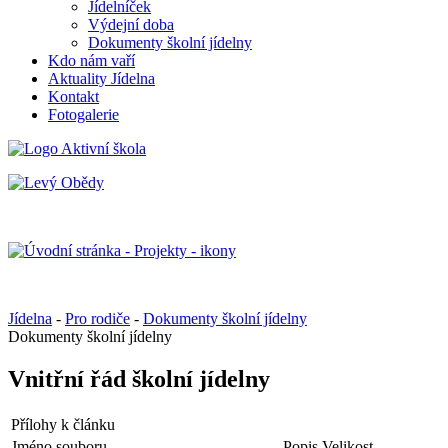
Jídelníček
Výdejní doba
Dokumenty školní jídelny
Kdo nám vaří
Aktuality Jídelna
Kontakt
Fotogalerie
Jídelna
-
Pro rodiče
-
Dokumenty školní jídelny
Dokumenty školní jídelny
Vnitřní řád školní jídelny
Přílohy k článku
Jméno souboru
Popis
Velikost