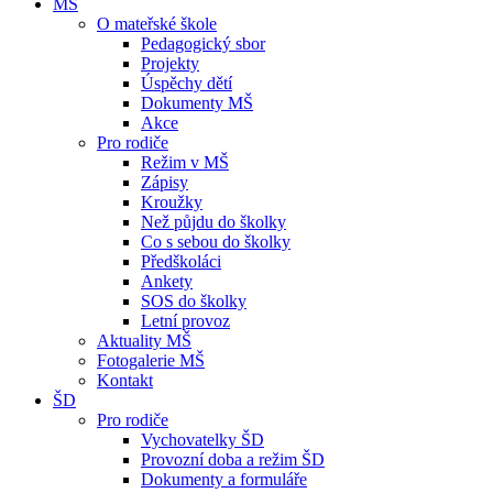
MŠ
O mateřské škole
Pedagogický sbor
Projekty
Úspěchy dětí
Dokumenty MŠ
Akce
Pro rodiče
Režim v MŠ
Zápisy
Kroužky
Než půjdu do školky
Co s sebou do školky
Předškoláci
Ankety
SOS do školky
Letní provoz
Aktuality MŠ
Fotogalerie MŠ
Kontakt
ŠD
Pro rodiče
Vychovatelky ŠD
Provozní doba a režim ŠD
Dokumenty a formuláře