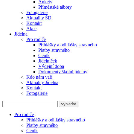
Ankety
Příměstské tábory
Fotogalerie
Aktuality ŠD
Kontakt
Akce
Jídelna
Pro rodiče
Přihlášky a odhlášky stravného
Platby stravného
Ceník
Jídelníček
Výdejní doba
Dokumenty školní jídelny
Kdo nám vaří
Aktuality Jídelna
Kontakt
Fotogalerie
Pro rodiče
Přihlášky a odhlášky stravného
Platby stravného
Ceník