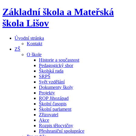
Základní škola a Mateřská
škola Lišov
Úvodní stránka
Kontakt
ZŠ
O škole
Historie a současnost
Pedagogický sbor
Školská rada
SRPŠ
Svět vzdělání
Dokumenty školy
Projekty
ROP Jihozápad
Školní časopis
Školní parlament
Zřizovatel
Akce
Rozpis tělocvičny
Přeshraniční spolupráce