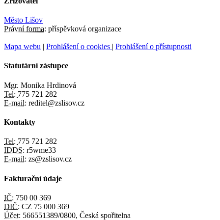
Zřizovatel
Město Lišov
Právní forma:
příspěvková organizace
Mapa webu
|
Prohlášení o cookies
|
Prohlášení o přístupnosti
Statutární zástupce
Mgr. Monika Hrdinová
Tel:
775 721 282
E-mail:
reditel@zslisov.cz
Kontakty
Tel:
775 721 282
IDDS:
r5wme33
E-mail:
zs@zslisov.cz
Fakturační údaje
IČ:
750 00 369
DIČ:
CZ 75 000 369
Účet:
566551389/0800, Česká spořitelna