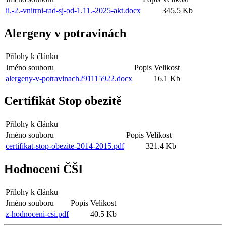
ii.-2.-vnitrni-rad-sj-od-1.11.-2025-akt.docx
345.5 Kb
Alergeny v potravinách
Přílohy k článku
Jméno souboru
Popis
Velikost
alergeny-v-potravinach291115922.docx
16.1 Kb
Certifikát Stop obezitě
Přílohy k článku
Jméno souboru
Popis
Velikost
certifikat-stop-obezite-2014-2015.pdf
321.4 Kb
Hodnocení ČŠI
Přílohy k článku
Jméno souboru
Popis
Velikost
z-hodnoceni-csi.pdf
40.5 Kb