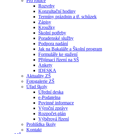
Pro rodiče
Rozvrhy
Konzultační hodiny
Termíny prázdnin a tř. schůzek
Zápisy
Kroužky
Školní potřeby
Poradenské služby
Podpora nadání
Jak na Bakaláře a Školní program
Formuláře ke stažení
Přijímací řízení na SŠ
Ankety
IDESKA
Aktuality ZŠ
Fotogalerie ZŠ
Úřad školy
Úřední deska
e-Podatelna
Povinné informace
Výroční zprávy
Rozpočet-plán
Výběrová řízení
Prohlídka školy
Kontakt