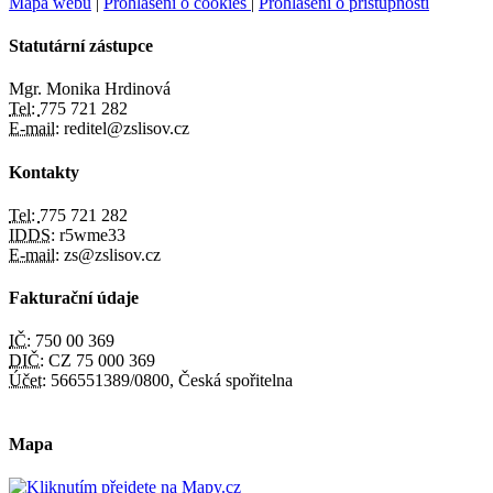
Mapa webu
|
Prohlášení o cookies
|
Prohlášení o přístupnosti
Statutární zástupce
Mgr. Monika Hrdinová
Tel:
775 721 282
E-mail:
reditel@zslisov.cz
Kontakty
Tel:
775 721 282
IDDS:
r5wme33
E-mail:
zs@zslisov.cz
Fakturační údaje
IČ:
750 00 369
DIČ:
CZ 75 000 369
Účet:
566551389/0800, Česká spořitelna
Mapa