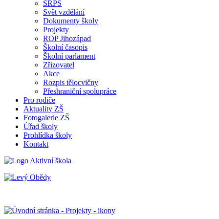
SRPŠ
Svět vzdělání
Dokumenty školy
Projekty
ROP Jihozápad
Školní časopis
Školní parlament
Zřizovatel
Akce
Rozpis tělocvičny
Přeshraniční spolupráce
Pro rodiče
Aktuality ZŠ
Fotogalerie ZŠ
Úřad školy
Prohlídka školy
Kontakt