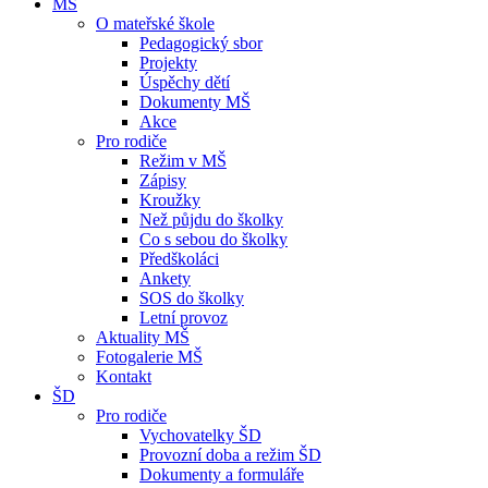
MŠ
O mateřské škole
Pedagogický sbor
Projekty
Úspěchy dětí
Dokumenty MŠ
Akce
Pro rodiče
Režim v MŠ
Zápisy
Kroužky
Než půjdu do školky
Co s sebou do školky
Předškoláci
Ankety
SOS do školky
Letní provoz
Aktuality MŠ
Fotogalerie MŠ
Kontakt
ŠD
Pro rodiče
Vychovatelky ŠD
Provozní doba a režim ŠD
Dokumenty a formuláře