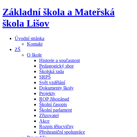
Základní škola a Mateřská
škola Lišov
Úvodní stránka
Kontakt
ZŠ
O škole
Historie a současnost
Pedagogický sbor
Školská rada
SRPŠ
Svět vzdělání
Dokumenty školy
Projekty
ROP Jihozápad
Školní časopis
Školní parlament
Zřizovatel
Akce
Rozpis tělocvičny
Přeshraniční spolupráce