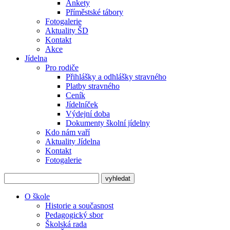
Ankety
Příměstské tábory
Fotogalerie
Aktuality ŠD
Kontakt
Akce
Jídelna
Pro rodiče
Přihlášky a odhlášky stravného
Platby stravného
Ceník
Jídelníček
Výdejní doba
Dokumenty školní jídelny
Kdo nám vaří
Aktuality Jídelna
Kontakt
Fotogalerie
O škole
Historie a současnost
Pedagogický sbor
Školská rada