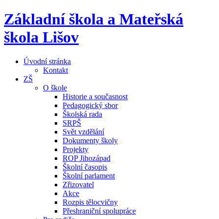
Základní škola a Mateřská
škola Lišov
Úvodní stránka
Kontakt
ZŠ
O škole
Historie a současnost
Pedagogický sbor
Školská rada
SRPŠ
Svět vzdělání
Dokumenty školy
Projekty
ROP Jihozápad
Školní časopis
Školní parlament
Zřizovatel
Akce
Rozpis tělocvičny
Přeshraniční spolupráce