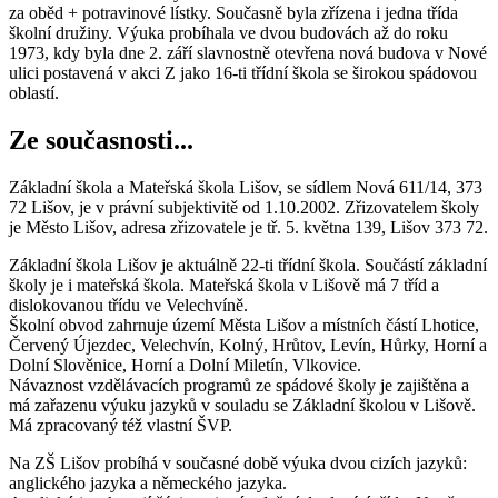
za oběd + potravinové lístky. Současně byla zřízena i jedna třída
školní družiny. Výuka probíhala ve dvou budovách až do roku
1973, kdy byla dne 2. září slavnostně otevřena nová budova v Nové
ulici postavená v akci Z jako 16-ti třídní škola se širokou spádovou
oblastí.
Ze současnosti...
Základní škola a Mateřská škola Lišov, se sídlem Nová 611/14, 373
72 Lišov, je v právní subjektivitě od 1.10.2002. Zřizovatelem školy
je Město Lišov, adresa zřizovatele je tř. 5. května 139, Lišov 373 72.
Základní škola Lišov je aktuálně 22-ti třídní škola. Součástí základní
školy je i mateřská škola. Mateřská škola v Lišově má 7 tříd a
dislokovanou třídu ve Velechvíně.
Školní obvod zahrnuje území Města Lišov a místních částí Lhotice,
Červený Újezdec, Velechvín, Kolný, Hrůtov, Levín, Hůrky, Horní a
Dolní Slověnice, Horní a Dolní Miletín, Vlkovice.
Návaznost vzdělávacích programů ze spádové školy je zajištěna a
má zařazenu výuku jazyků v souladu se Základní školou v Lišově.
Má zpracovaný též vlastní ŠVP.
Na ZŠ Lišov probíhá v současné době výuka dvou cizích jazyků:
anglického jazyka a německého jazyka.