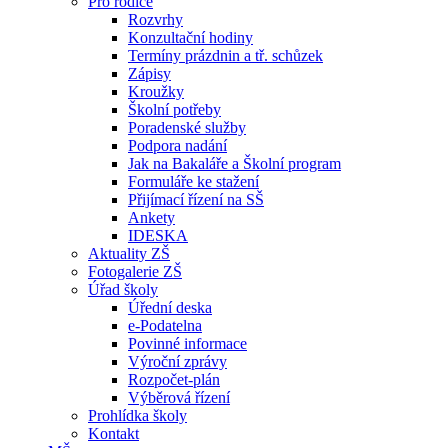
Pro rodiče
Rozvrhy
Konzultační hodiny
Termíny prázdnin a tř. schůzek
Zápisy
Kroužky
Školní potřeby
Poradenské služby
Podpora nadání
Jak na Bakaláře a Školní program
Formuláře ke stažení
Přijímací řízení na SŠ
Ankety
IDESKA
Aktuality ZŠ
Fotogalerie ZŠ
Úřad školy
Úřední deska
e-Podatelna
Povinné informace
Výroční zprávy
Rozpočet-plán
Výběrová řízení
Prohlídka školy
Kontakt