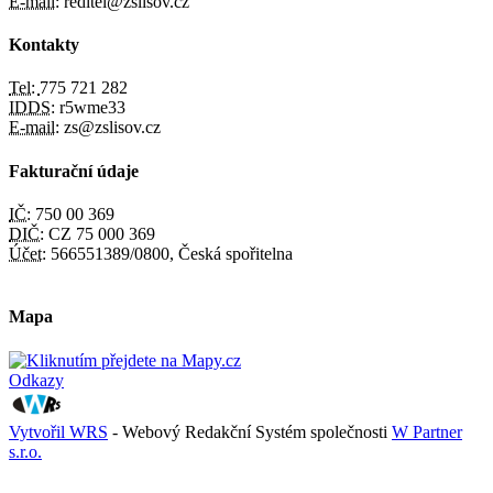
E-mail:
reditel@zslisov.cz
Kontakty
Tel:
775 721 282
IDDS:
r5wme33
E-mail:
zs@zslisov.cz
Fakturační údaje
IČ:
750 00 369
DIČ:
CZ 75 000 369
Účet:
566551389/0800, Česká spořitelna
Mapa
Odkazy
Vytvořil WRS
- Webový Redakční Systém společnosti
W Partner
s.r.o.