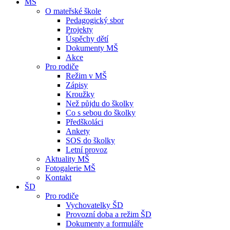
MŠ
O mateřské škole
Pedagogický sbor
Projekty
Úspěchy dětí
Dokumenty MŠ
Akce
Pro rodiče
Režim v MŠ
Zápisy
Kroužky
Než půjdu do školky
Co s sebou do školky
Předškoláci
Ankety
SOS do školky
Letní provoz
Aktuality MŠ
Fotogalerie MŠ
Kontakt
ŠD
Pro rodiče
Vychovatelky ŠD
Provozní doba a režim ŠD
Dokumenty a formuláře