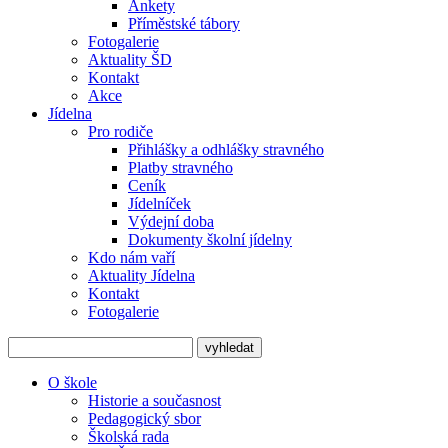
Ankety
Příměstské tábory
Fotogalerie
Aktuality ŠD
Kontakt
Akce
Jídelna
Pro rodiče
Přihlášky a odhlášky stravného
Platby stravného
Ceník
Jídelníček
Výdejní doba
Dokumenty školní jídelny
Kdo nám vaří
Aktuality Jídelna
Kontakt
Fotogalerie
O škole
Historie a současnost
Pedagogický sbor
Školská rada