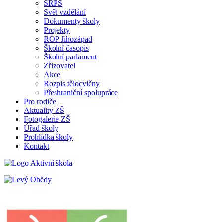
SRPŠ
Svět vzdělání
Dokumenty školy
Projekty
ROP Jihozápad
Školní časopis
Školní parlament
Zřizovatel
Akce
Rozpis tělocvičny
Přeshraniční spolupráce
Pro rodiče
Aktuality ZŠ
Fotogalerie ZŠ
Úřad školy
Prohlídka školy
Kontakt