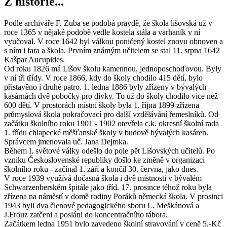
Z historie...
Podle archiváře F. Zuba se podobá pravdě, že škola lišovská už v
roce 1365 v nějaké podobě vedle kostela stála a varhaník v ní
vyučoval. V roce 1642 byl válkou poničený kostel znovu obnoven a
s ním i fara a škola. Prvním známým učitelem se stal 11. srpna 1642
Kašpar Aucupides.
Od roku 1826 má Lišov školu kamennou, jednoposchoďovou. Byly
v ní tři třídy. V roce 1866, kdy do školy chodilo 415 dětí, bylo
přistavěno i druhé patro. 1. ledna 1886 byly zřízeny v bývalých
kasárnách dvě pobočky pro dívky. To už do školy chodilo více než
600 dětí. V prostorách místní školy byla 1. října 1899 zřízena
průmyslová škola pokračovací pro další vzdělávání řemeslníků. Od
začátku školního roku 1901 - 1902 otevřela c.k. okresní školní rada
1. třídu chlapecké měšťanské školy v budově bývalých kasáren.
Správcem jmenovala uč. Jana Dejmka.
Během I. světové války odešlo do pole pět Lišovských učitelů. Po
vzniku Československé republiky došlo ke změně v organizaci
školního roku - začínal 1. září a končil 30. června, jako dnes.
V roce 1939 využívá dočasná škola i dvě místnosti v bývalém
Schwarzenberském špitále jako tříd. 17. prosince téhož roku byla
zřízena na náměstí v domě rodiny Poráků německá škola. V prosinci
1943 byli dva členové pedagogického sboru L. Meškánová a
J.Frouz zatčeni a posláni do koncentračního tábora.
Začátkem ledna 1951 bylo zavedeno školní stravování v ceně 5,-Kč