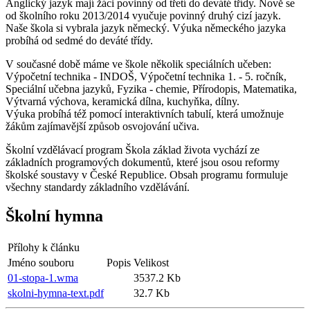
Anglický jazyk mají žáci povinný od třetí do deváté třídy. Nově se
od školního roku 2013/2014 vyučuje povinný druhý cizí jazyk.
Naše škola si vybrala jazyk německý. Výuka německého jazyka
probíhá od sedmé do deváté třídy.
V současné době máme ve škole několik speciálních učeben:
Výpočetní technika - INDOŠ, Výpočetní technika 1. - 5. ročník,
Speciální učebna jazyků, Fyzika - chemie, Přírodopis, Matematika,
Výtvarná výchova, keramická dílna, kuchyňka, dílny.
Výuka probíhá též pomocí interaktivních tabulí, která umožnuje
žákům zajímavější způsob osvojování učiva.
Školní vzdělávací program Škola základ života vychází ze
základních programových dokumentů, které jsou osou reformy
školské soustavy v České Republice. Obsah programu formuluje
všechny standardy základního vzdělávání.
Školní hymna
Přílohy k článku
Jméno souboru
Popis
Velikost
01-stopa-1.wma
3537.2 Kb
skolni-hymna-text.pdf
32.7 Kb