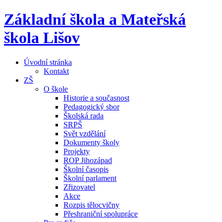
Základní škola a Mateřská
škola Lišov
Úvodní stránka
Kontakt
ZŠ
O škole
Historie a současnost
Pedagogický sbor
Školská rada
SRPŠ
Svět vzdělání
Dokumenty školy
Projekty
ROP Jihozápad
Školní časopis
Školní parlament
Zřizovatel
Akce
Rozpis tělocvičny
Přeshraniční spolupráce