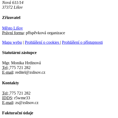
Nová 611/14
37372 Lišov
Zřizovatel
Město Lišov
Právní forma:
příspěvková organizace
Mapa webu
|
Prohlášení o cookies
|
Prohlášení o přístupnosti
Statutární zástupce
Mgr. Monika Hrdinová
Tel:
775 721 282
E-mail:
reditel@zslisov.cz
Kontakty
Tel:
775 721 282
IDDS:
r5wme33
E-mail:
zs@zslisov.cz
Fakturační údaje