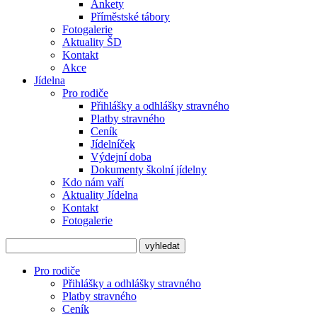
Ankety
Příměstské tábory
Fotogalerie
Aktuality ŠD
Kontakt
Akce
Jídelna
Pro rodiče
Přihlášky a odhlášky stravného
Platby stravného
Ceník
Jídelníček
Výdejní doba
Dokumenty školní jídelny
Kdo nám vaří
Aktuality Jídelna
Kontakt
Fotogalerie
Pro rodiče
Přihlášky a odhlášky stravného
Platby stravného
Ceník