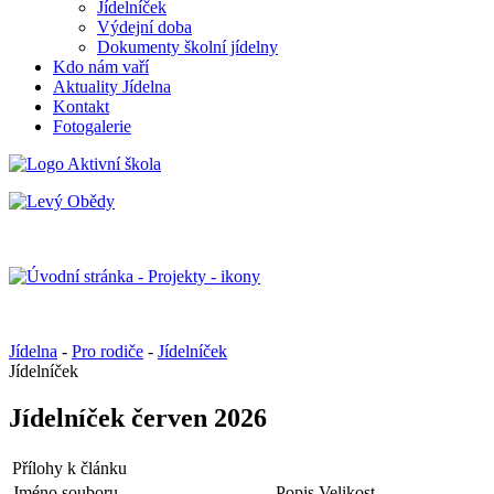
Jídelníček
Výdejní doba
Dokumenty školní jídelny
Kdo nám vaří
Aktuality Jídelna
Kontakt
Fotogalerie
Jídelna
-
Pro rodiče
-
Jídelníček
Jídelníček
Jídelníček červen 2026
Přílohy k článku
Jméno souboru
Popis
Velikost