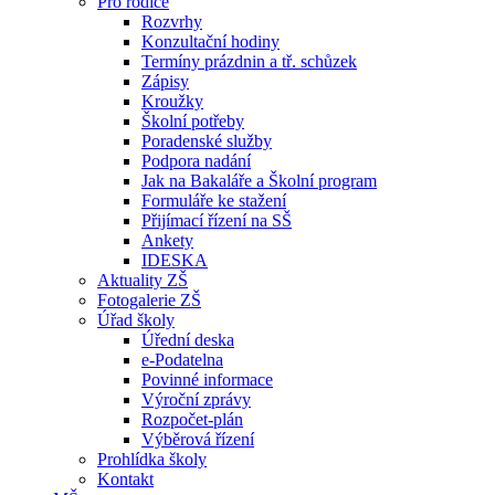
Pro rodiče
Rozvrhy
Konzultační hodiny
Termíny prázdnin a tř. schůzek
Zápisy
Kroužky
Školní potřeby
Poradenské služby
Podpora nadání
Jak na Bakaláře a Školní program
Formuláře ke stažení
Přijímací řízení na SŠ
Ankety
IDESKA
Aktuality ZŠ
Fotogalerie ZŠ
Úřad školy
Úřední deska
e-Podatelna
Povinné informace
Výroční zprávy
Rozpočet-plán
Výběrová řízení
Prohlídka školy
Kontakt