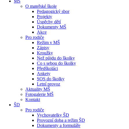
MŠ
O mateřské škole
Pedagogický sbor
Projekty
Úspěchy dětí
Dokumenty MŠ
Akce
Pro rodiče
Režim v MŠ
Zápisy
Kroužky
Než půjdu do školky
Co s sebou do školky
Předškoláci
Ankety
SOS do školky
Letní provoz
Aktuality MŠ
Fotogalerie MŠ
Kontakt
ŠD
Pro rodiče
Vychovatelky ŠD
Provozní doba a režim ŠD
Dokumenty a formuláře