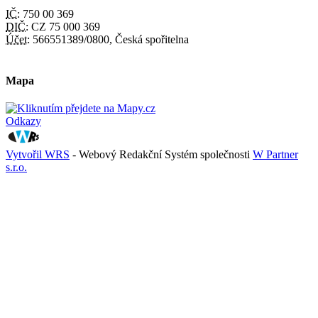
IČ:
750 00 369
DIČ:
CZ 75 000 369
Účet:
566551389/0800, Česká spořitelna
Mapa
Odkazy
Vytvořil WRS
- Webový Redakční Systém společnosti
W Partner
s.r.o.