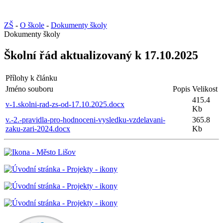
ZŠ
-
O škole
-
Dokumenty školy
Dokumenty školy
Školní řád aktualizovaný k 17.10.2025
Přílohy k článku
Jméno souboru
Popis
Velikost
415.4
v-1.skolni-rad-zs-od-17.10.2025.docx
Kb
v.-2.-pravidla-pro-hodnoceni-vysledku-vzdelavani-
365.8
zaku-zari-2024.docx
Kb