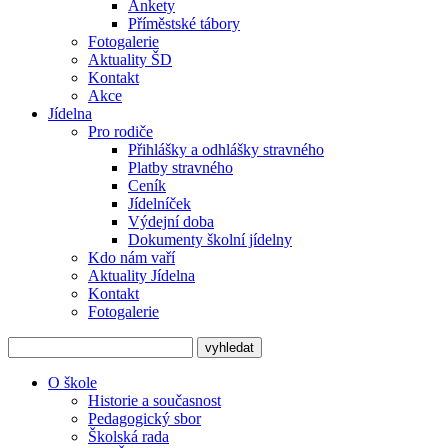
Ankety
Příměstské tábory
Fotogalerie
Aktuality ŠD
Kontakt
Akce
Jídelna
Pro rodiče
Přihlášky a odhlášky stravného
Platby stravného
Ceník
Jídelníček
Výdejní doba
Dokumenty školní jídelny
Kdo nám vaří
Aktuality Jídelna
Kontakt
Fotogalerie
O škole
Historie a současnost
Pedagogický sbor
Školská rada