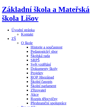
Základní škola a Mateřská
škola Lišov
Úvodní stránka
Kontakt
ZŠ
O škole
Historie a současnost
Pedagogický sbor
Školská rada
SRPŠ
Svět vzdělání
Dokumenty školy
Projekty
ROP Jihozápad
Školní časopis
Školní parlament
Zřizovatel
Akce
Rozpis tělocvičny
Přeshraniční spolupráce