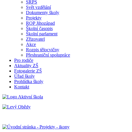
SRPŠ
Svět vzdělání
Dokumenty školy
Projekty
ROP Jihozápad
Školní časopis
Školní parlament
Zřizovatel
Akce
Rozpis tělocvičny
Přeshraniční spolupráce
Pro rodiče
Aktuality ZŠ
Fotogalerie ZŠ
Úřad školy
Prohlídka školy
Kontakt