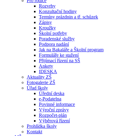
Pro rodiče
Rozvrhy
Konzultační hodiny
Termíny prázdnin a tř. schůzek
Zápisy
Kroužky
Školní potřeby
Poradenské služby
Podpora nadání
Jak na Bakaláře a Školní program
Formuláře ke stažení
Přijímací řízení na SŠ
Ankety
IDESKA
Aktuality ZŠ
Fotogalerie ZŠ
Úřad školy
Úřední deska
e-Podatelna
Povinné informace
Výroční zprávy
Rozpočet-plán
Výběrová řízení
Prohlídka školy
Kontakt