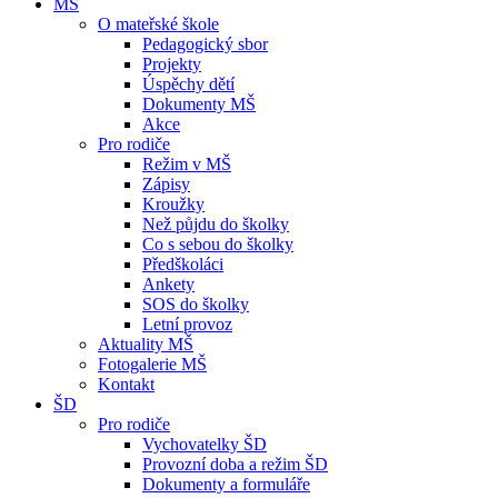
MŠ
O mateřské škole
Pedagogický sbor
Projekty
Úspěchy dětí
Dokumenty MŠ
Akce
Pro rodiče
Režim v MŠ
Zápisy
Kroužky
Než půjdu do školky
Co s sebou do školky
Předškoláci
Ankety
SOS do školky
Letní provoz
Aktuality MŠ
Fotogalerie MŠ
Kontakt
ŠD
Pro rodiče
Vychovatelky ŠD
Provozní doba a režim ŠD
Dokumenty a formuláře