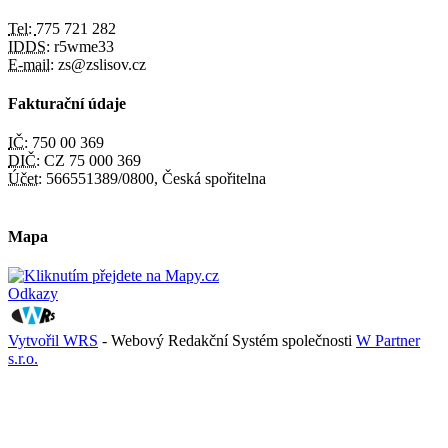
Tel:
775 721 282
IDDS:
r5wme33
E-mail:
zs@zslisov.cz
Fakturační údaje
IČ:
750 00 369
DIČ:
CZ 75 000 369
Účet:
566551389/0800, Česká spořitelna
Mapa
Odkazy
Vytvořil WRS
- Webový Redakční Systém společnosti
W Partner
s.r.o.